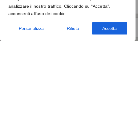
€
19.60
€
28.00
analizzare il nostro traffico. Cliccando su “Accetta”,
acconsenti all’uso dei cookie.
Personalizza
Rifiuta
Accetta