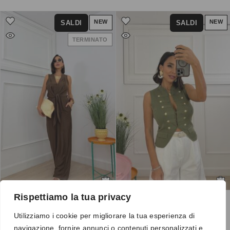
NEW
NEW
SALDI
SALDI
TERMINATO
Rispettiamo la tua privacy
Tuta 4968 marrone
Gilet 9002 verde
Utilizziamo i cookie per migliorare la tua esperienza di
S-M, M-L
€
20.00
navigazione, fornire annunci o contenuti personalizzati e