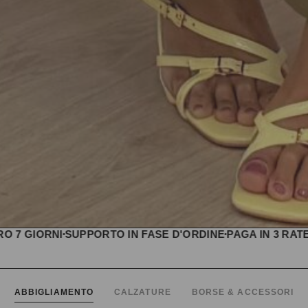
ORNI
SUPPORTO IN FASE D'ORDINE
PAGA IN 3 RATE CON
ABBIGLIAMENTO
CALZATURE
BORSE & ACCESSORI