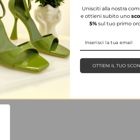
ACCEDI
Unisciti alla nostra co
e ottieni subito uno
sco
5%
sul tuo primo ord
Non hai un account ?
Registrati
OTTIENI IL TUO SCO