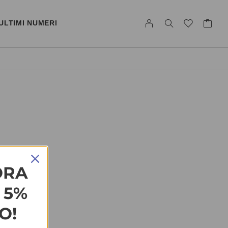
ULTIMI NUMERI
ORA
L 5%
O!