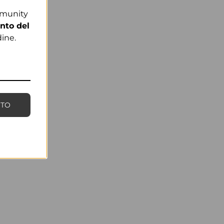
mmunity
nto del
ine.
NTO