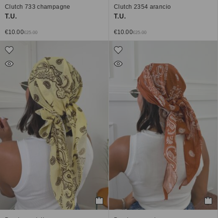
Clutch 733 champagne
Clutch 2354 arancio
T.U.
T.U.
€
10.00
€
10.00
€
25.00
€
25.00