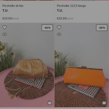
Pochette bt blu
Pochette 1123 fango
T.U.
T.U.
€
10.00
€
10.00
€
20.00
€
18.00
-60%
-60%