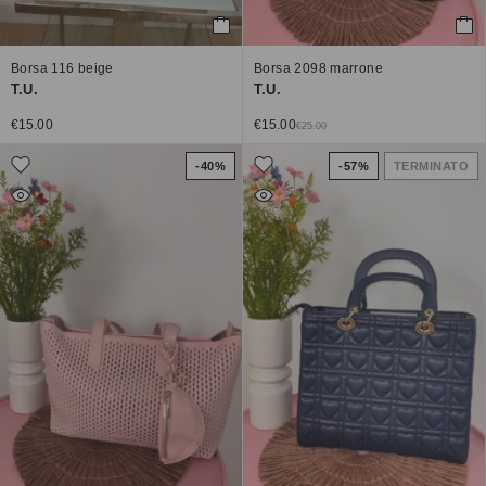
Borsa 116 beige
Borsa 2098 marrone
T.U.
T.U.
€
15.00
€
15.00
€
25.00
-40%
-57%
TERMINATO