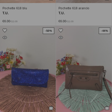
Pochette 618 blu
Pochette 618 arancio
T.U.
T.U.
€
6.00
€
6.00
€
12.00
€
12.00
-50%
-44%