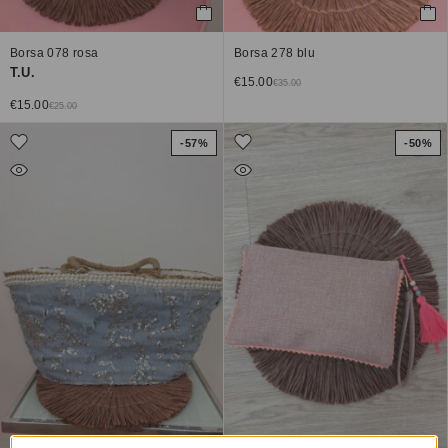
Borsa 078 rosa
Borsa 278 blu
T.U.
€
15.00
€
35.00
€
15.00
€
25.00
-57%
-50%