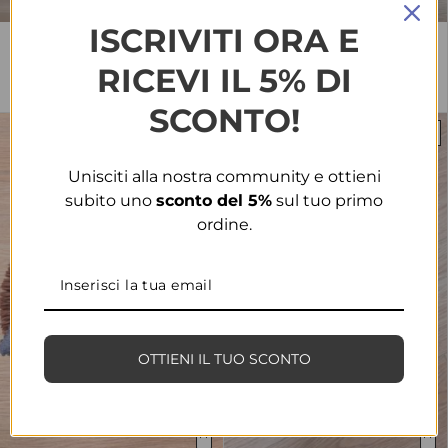
ISCRIVITI ORA E
Borsa 80341 azzurra
Pochette 618 rosa
T.U.
T.U.
RICEVI IL 5% DI
€
15.00
€
6.00
€
35.00
€
12.00
SCONTO!
-50%
-50%
Unisciti alla nostra community e ottieni
subito uno
sconto del 5%
sul tuo primo
ordine.
OTTIENI IL TUO SCONTO