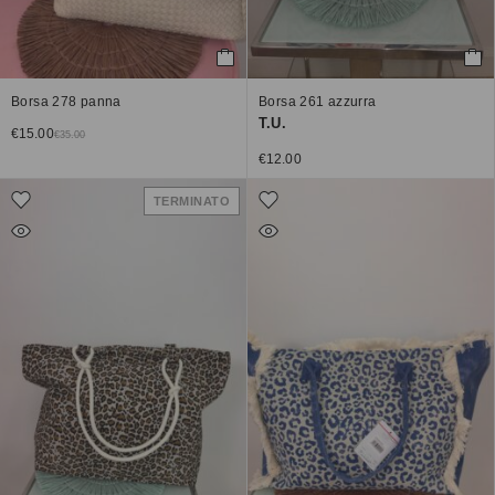
Borsa 278 panna
Borsa 261 azzurra
T.U.
€
15.00
€
35.00
€
12.00
TERMINATO