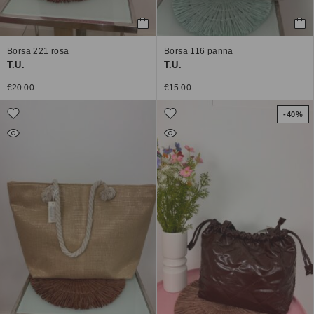
Borsa 221 rosa
Borsa 116 panna
T.U.
T.U.
€
20.00
€
15.00
-40%