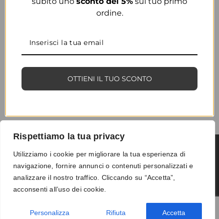
subito uno
sconto del 5%
sul tuo primo
ordine.
OTTIENI IL TUO SCONTO
Rispettiamo la tua privacy
Utilizziamo i cookie per migliorare la tua esperienza di
navigazione, fornire annunci o contenuti personalizzati e
Termini e condizioni
-
Privacy
-
Reso
analizzare il nostro traffico. Cliccando su “Accetta”,
© 2026 Vanity S.r.l. - P.IVA 10673961214
acconsenti all’uso dei cookie.
Development by
DP
Personalizza
Rifiuta
Accetta