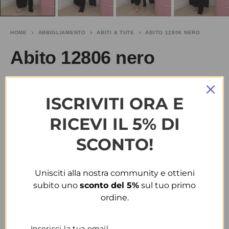
HOME
ABBIGLIAMENTO
ABITI & TUTE
ABITO 12806 NERO
Abito 12806 nero
€
25.00
SALDI
€
50.00
ISCRIVITI ORA E
TAGLIA
RICEVI IL 5% DI
SCONTO!
L
COLORE
Unisciti alla nostra community e ottieni
subito uno
sconto del 5%
sul tuo primo
NERO
ordine.