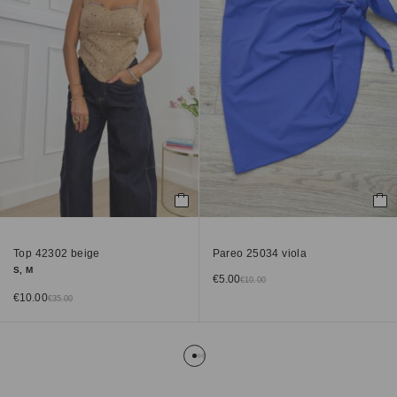
Top 42302 beige
Pareo 25034 viola
S, M
€
5.00
€
10.00
€
10.00
€
35.00