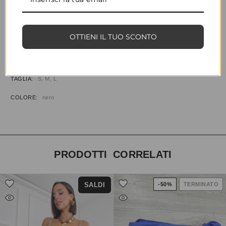
CONDIVIDI
AGGIUNGI ALLA WISHLIST
COD:
33438
CATEGORIE:
ABBIGLIAMENTO
,
ABITI & TUTE
OTTIENI IL TUO SCONTO
INFORMAZIONI AGGIUNTIVE
TAGLIA
S, M, L
COLORE
nero
PRODOTTI CORRELATI
SALDI
-50%
TERMINATO