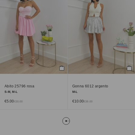
Abito 25796 rosa
Gonna 6012 argento
S-M, M-L
M-L
€
5.00
€
10.00
€
30.00
€
38.00