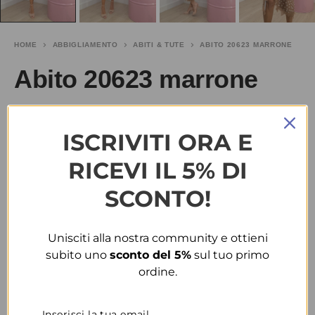
HOME
ABBIGLIAMENTO
ABITI & TUTE
ABITO 20623 MARRONE
Abito 20623 marrone
€
15.00
SALDI
€
30.00
ISCRIVITI ORA E
TAGLIA
RICEVI IL 5% DI
SCONTO!
S
COLORE
Unisciti alla nostra community e ottieni
subito uno
sconto del 5%
sul tuo primo
MARRONE
ordine.