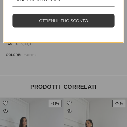
CONDIVIDI
AGGIUNGI ALLA WISHLIST
COD:
33991
CATEGORIE:
ABBIGLIAMENTO
,
ABITI & TUTE
OTTIENI IL TUO SCONTO
INFORMAZIONI AGGIUNTIVE
TAGLIA
S, M, L
COLORE
marrone
PRODOTTI CORRELATI
-83%
-74%