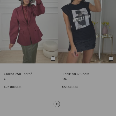
Giacca 2501 bordò
T-shirt 58378 nera
L
T.U.
€
25.00
€
5.00
€
50.00
€
15.00