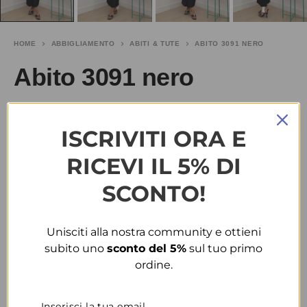
HOME
ABBIGLIAMENTO
ABITI & TUTE
ABITO 3091 NERO
Abito 3091 nero
€
15.00
SALDI
€
25.00
ISCRIVITI ORA E
TAGLIA
RICEVI IL 5% DI
SCONTO!
M
COLORE
Unisciti alla nostra community e ottieni
subito uno
sconto del 5%
sul tuo primo
NERO
ordine.