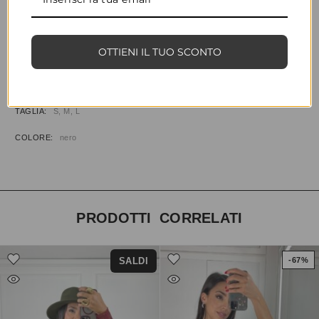
CONDIVIDI
AGGIUNGI ALLA WISHLIST
COD:
35656
CATEGORIE:
ABBIGLIAMENTO
,
ABITI & TUTE
OTTIENI IL TUO SCONTO
INFORMAZIONI AGGIUNTIVE
TAGLIA
S, M, L
COLORE
nero
PRODOTTI CORRELATI
SALDI
-67%