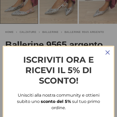
HOME
CALZATURE
BALLERINE
BALLERINE 9565 ARGENTO
Ballerine 9565 argento
ISCRIVITI ORA E
€
20.00
RICEVI IL 5% DI
TAGLIA
SCONTO!
37
39
40
Unisciti alla nostra community e ottieni
COLORE
subito uno
sconto del 5%
sul tuo primo
ordine.
ARGENTO