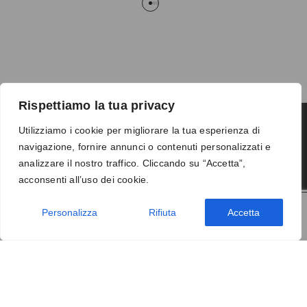
Rispettiamo la tua privacy
Utilizziamo i cookie per migliorare la tua esperienza di
navigazione, fornire annunci o contenuti personalizzati e
Termini e condizioni
-
Privacy
-
Reso
analizzare il nostro traffico. Cliccando su “Accetta”,
© 2026 Vanity S.r.l. - P.IVA 10673961214
acconsenti all’uso dei cookie.
Development by
DP
Personalizza
Rifiuta
Accetta
AGGIUNGI AL CARRELLO