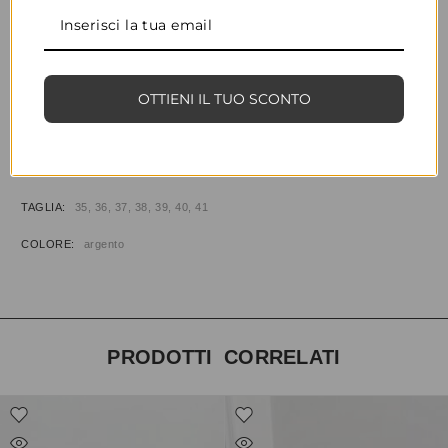
CONDIVIDI
AGGIUNGI ALLA WISHLIST
OTTIENI IL TUO SCONTO
COD:
34641
CATEGORIE:
BALLERINE
,
CALZATURE
INFORMAZIONI AGGIUNTIVE
TAGLIA
35, 36, 37, 38, 39, 40, 41
COLORE
argento
PRODOTTI CORRELATI