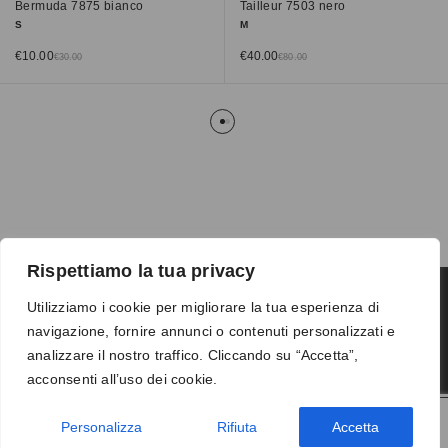
Bermuda 7875 bianco
Tailleur 7503 nero
S
M
€
10.00
€
40.00
€
30.00
€
80.00
Rispettiamo la tua privacy
Utilizziamo i cookie per migliorare la tua esperienza di
navigazione, fornire annunci o contenuti personalizzati e
Termini e condizioni
-
Privacy
-
Reso
analizzare il nostro traffico. Cliccando su “Accetta”,
© 2026 Vanity S.r.l. - P.IVA 10673961214
acconsenti all’uso dei cookie.
Development by
DP
Personalizza
Rifiuta
Accetta
AGGIUNGI AL CARRELLO