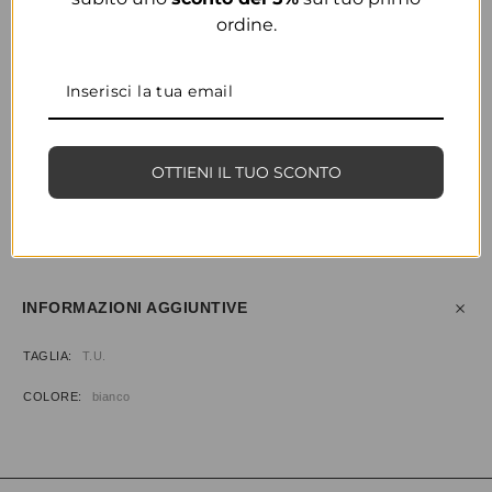
ordine.
COLORE
BIANCO
OTTIENI IL TUO SCONTO
CONDIVIDI
AGGIUNGI ALLA WISHLIST
COD:
33363
CATEGORIE:
ABBIGLIAMENTO
,
BODY & TOP
INFORMAZIONI AGGIUNTIVE
TAGLIA
T.U.
COLORE
bianco