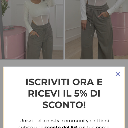
HOME
ABBIGLIAMENTO
BODY & TOP
BODY 6525 BIANCO
ISCRIVITI ORA E
Body 6525 bianco
RICEVI IL 5% DI
€
18.00
SCONTO!
TAGLIA
Unisciti alla nostra community e ottieni
T.U.
subito uno
sconto del 5%
sul tuo primo