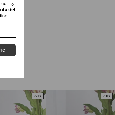
mmunity
nto del
ine.
NTO
-50%
-50%