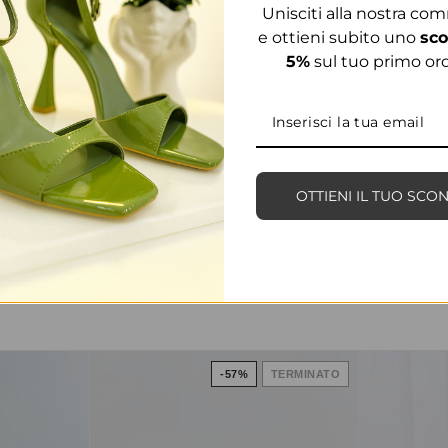
Unisciti alla nostra co
e ottieni subito uno
sco
5%
sul tuo primo ord
OTTIENI IL TUO SCO
PRODOTTI CORRELATI
-57%
TERMINATO