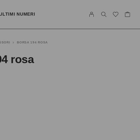
ULTIMI NUMERI
SSORI
BORSA 194 ROSA
94 rosa