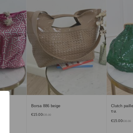
Borsa 886 beige
Clutch paill
T.U.
€
15.00
€
35.00
€
15.00
€
30.00