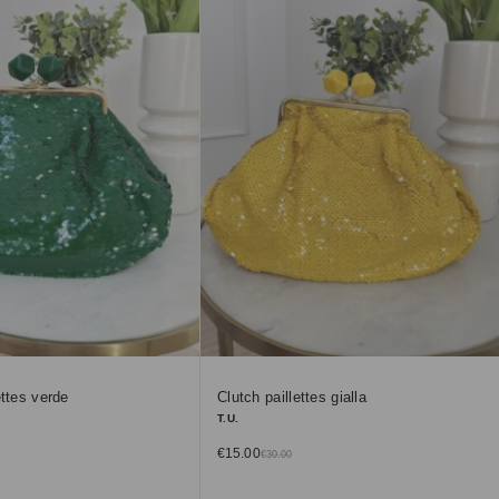
ettes verde
Clutch paillettes gialla
T.U.
€
15.00
€
30.00