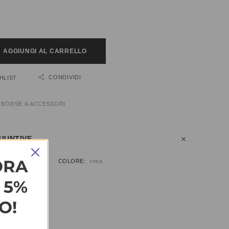
AGGIUNGI AL CARRELLO
CONDIVIDI
HLIST
:
BORSE & ACCESSORI
IUNTIVE
ORA
COLORE
rosa
L 5%
O!