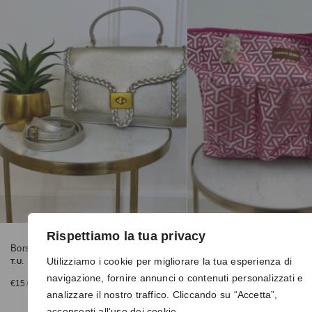
Rispettiamo la tua privacy
Borsa 4806 oro
Borsa 5322 rosa
Utilizziamo i cookie per migliorare la tua esperienza di
T.U.
T.U.
navigazione, fornire annunci o contenuti personalizzati e
€
15.00
€
10.00
€
25.00
analizzare il nostro traffico. Cliccando su “Accetta”,
acconsenti all’uso dei cookie.