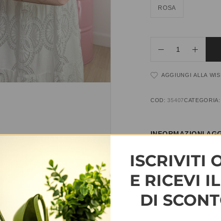
ROSA
AGGIUNGI ALLA WIS
COD:
35407
CATEGORIA
INFORMAZIONI AGG
ISCRIVITI 
TAGLIA
T.U.
E RICEVI I
DI SCONT