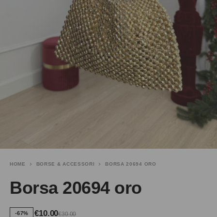
HOME
BORSE & ACCESSORI
BORSA 20694 ORO
Borsa 20694 oro
€
10.00
-67%
€
30.00