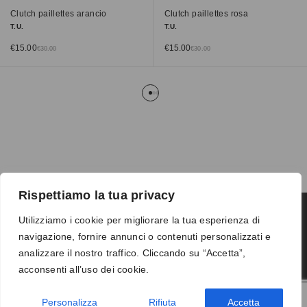
Clutch paillettes arancio
Clutch paillettes rosa
T.U.
T.U.
€
15.00
€
15.00
€
30.00
€
30.00
Rispettiamo la tua privacy
Utilizziamo i cookie per migliorare la tua esperienza di
navigazione, fornire annunci o contenuti personalizzati e
Termini e condizioni
-
Privacy
-
Reso
analizzare il nostro traffico. Cliccando su “Accetta”,
© 2026 Vanity S.r.l. - P.IVA 10673961214
acconsenti all’uso dei cookie.
Development by
DP
Personalizza
Rifiuta
Accetta
AGGIUNGI AL CARRELLO