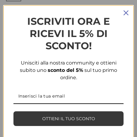
TAGLIA
ISCRIVITI ORA E
RICEVI IL 5% DI
COLORE
SCONTO!
CONDIVIDI
AGGIUNGI ALLA WISHLIST
Unisciti alla nostra community e ottieni
subito uno
sconto del 5%
sul tuo primo
COD:
31629
CATEGORIA:
BORSE & ACCESSORI
ordine.
INFORMAZIONI AGGIUNTIVE
TAGLIA
T.U.
COLORE
oro
OTTIENI IL TUO SCONTO