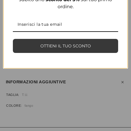
ordine.
COLORE
FANGO
OTTIENI IL TUO SCONTO
CONDIVIDI
AGGIUNGI ALLA WISHLIST
COD:
35946
CATEGORIA:
BORSE & ACCESSORI
INFORMAZIONI AGGIUNTIVE
TAGLIA
T.U.
COLORE
fango