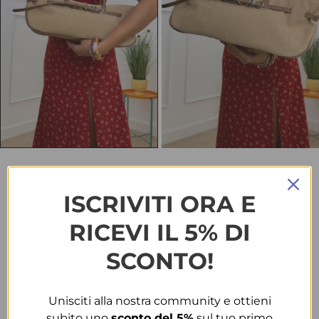
HOME
BORSE & ACCESSORI
BORSA 2528 FANGO
ISCRIVITI ORA E
Borsa 2528 fango
RICEVI IL 5% DI
€
28.00
SCONTO!
TAGLIA
Unisciti alla nostra community e ottieni
T.U.
subito uno
sconto del 5%
sul tuo primo