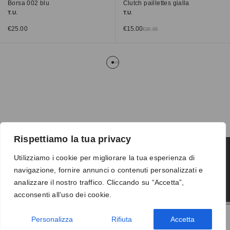
Borsa 002 blu
Clutch paillettes gialla
T.U.
T.U.
€
25.00
€
15.00
€
30.00
Rispettiamo la tua privacy
Utilizziamo i cookie per migliorare la tua esperienza di
navigazione, fornire annunci o contenuti personalizzati e
Termini e condizioni
-
Privacy
-
Reso
analizzare il nostro traffico. Cliccando su “Accetta”,
© 2026 Vanity S.r.l. - P.IVA 10673961214
acconsenti all’uso dei cookie.
Development by
DP
Personalizza
Rifiuta
Accetta
AGGIUNGI AL CARRELLO