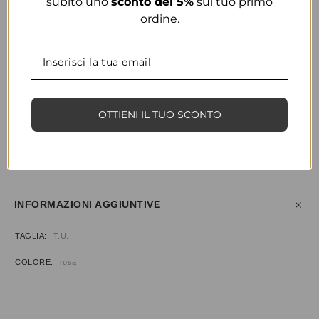
subito uno
sconto del 5%
sul tuo primo
ordine.
COLORE
ROSA
OTTIENI IL TUO SCONTO
CONDIVIDI
AGGIUNGI ALLA WISHLIST
COD:
35944
CATEGORIA:
BORSE & ACCESSORI
INFORMAZIONI AGGIUNTIVE
TAGLIA
T.U.
COLORE
rosa