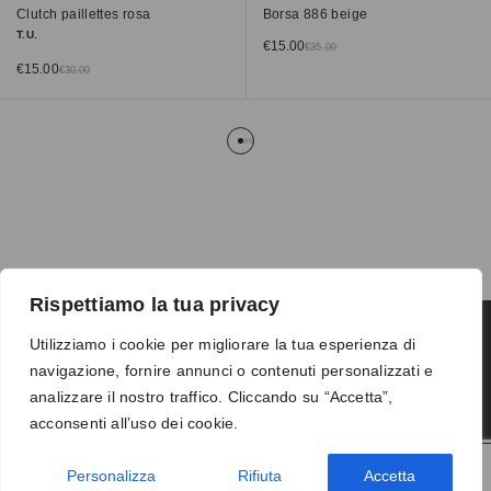
Clutch paillettes rosa
Borsa 886 beige
T.U.
€
15.00
€
35.00
€
15.00
€
30.00
Rispettiamo la tua privacy
Utilizziamo i cookie per migliorare la tua esperienza di
navigazione, fornire annunci o contenuti personalizzati e
Termini e condizioni
-
Privacy
-
Reso
analizzare il nostro traffico. Cliccando su “Accetta”,
© 2026 Vanity S.r.l. - P.IVA 10673961214
acconsenti all’uso dei cookie.
Development by
DP
Personalizza
Rifiuta
Accetta
AGGIUNGI AL CARRELLO