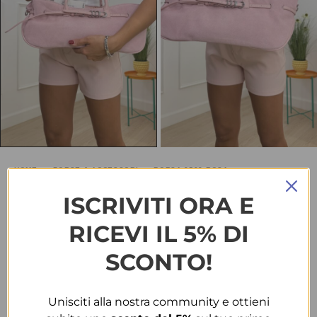
HOME
BORSE & ACCESSORI
BORSA 2528 ROSA
Borsa 2528 rosa
ISCRIVITI ORA E
RICEVI IL 5% DI
€
15.00
-46%
€
28.00
SCONTO!
TAGLIA
Unisciti alla nostra community e ottieni
T.U.