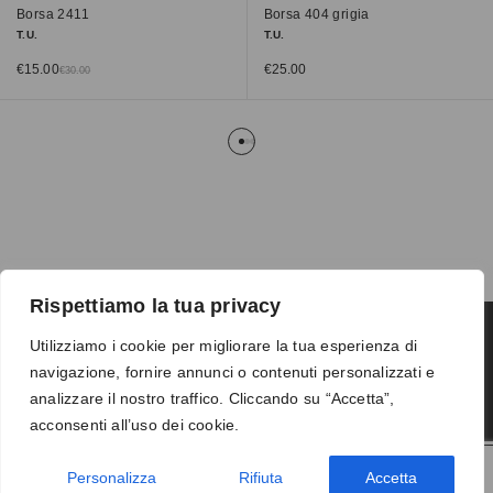
Borsa 2411
Borsa 404 grigia
T.U.
T.U.
€
15.00
€
25.00
€
30.00
Rispettiamo la tua privacy
Utilizziamo i cookie per migliorare la tua esperienza di
navigazione, fornire annunci o contenuti personalizzati e
Termini e condizioni
-
Privacy
-
Reso
analizzare il nostro traffico. Cliccando su “Accetta”,
© 2026 Vanity S.r.l. - P.IVA 10673961214
acconsenti all’uso dei cookie.
Development by
DP
Personalizza
Rifiuta
Accetta
AGGIUNGI AL CARRELLO