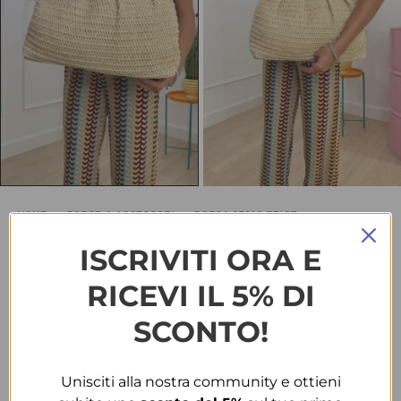
HOME
BORSE & ACCESSORI
BORSA 27032 BEIGE
Borsa 27032 beige
ISCRIVITI ORA E
RICEVI IL 5% DI
€
20.00
-29%
€
28.00
SCONTO!
TAGLIA
Unisciti alla nostra community e ottieni
T.U.