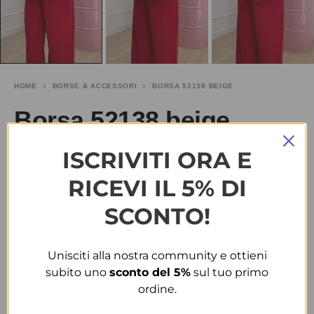
HOME
BORSE & ACCESSORI
BORSA 52138 BEIGE
Borsa 52138 beige
ISCRIVITI ORA E
€
30.00
RICEVI IL 5% DI
TAGLIA
SCONTO!
T.U.
Unisciti alla nostra community e ottieni
COLORE
subito uno
sconto del 5%
sul tuo primo
ordine.
BEIGE