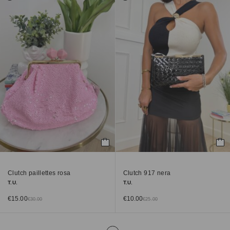
Clutch paillettes rosa
Clutch 917 nera
T.U.
T.U.
€
15.00
€
10.00
€
30.00
€
25.00