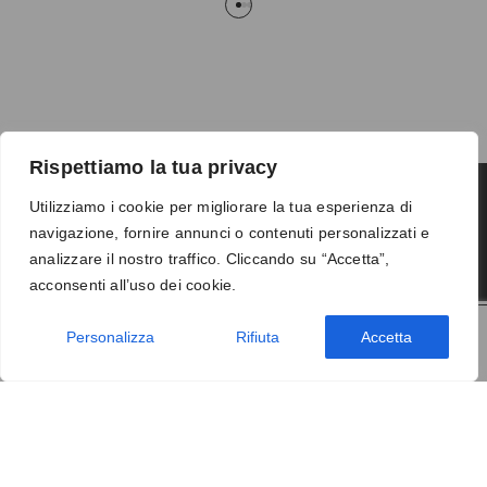
Rispettiamo la tua privacy
Utilizziamo i cookie per migliorare la tua esperienza di
navigazione, fornire annunci o contenuti personalizzati e
Termini e condizioni
-
Privacy
-
Reso
analizzare il nostro traffico. Cliccando su “Accetta”,
© 2026 Vanity S.r.l. - P.IVA 10673961214
acconsenti all’uso dei cookie.
Development by
DP
Personalizza
Rifiuta
Accetta
AGGIUNGI AL CARRELLO