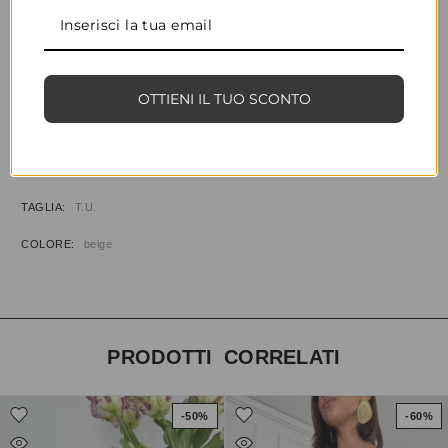
CONDIVIDI
AGGIUNGI ALLA WISHLIST
OTTIENI IL TUO SCONTO
COD:
35412
CATEGORIA:
BORSE & ACCESSORI
INFORMAZIONI AGGIUNTIVE
TAGLIA
T.U.
COLORE
beige
PRODOTTI CORRELATI
-50%
-60%