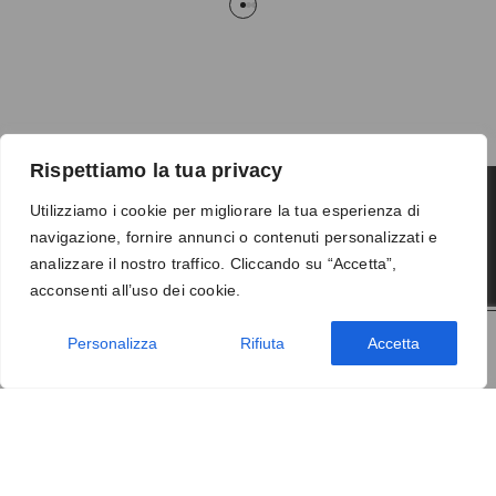
Rispettiamo la tua privacy
Utilizziamo i cookie per migliorare la tua esperienza di
navigazione, fornire annunci o contenuti personalizzati e
Termini e condizioni
-
Privacy
-
Reso
analizzare il nostro traffico. Cliccando su “Accetta”,
© 2026 Vanity S.r.l. - P.IVA 10673961214
acconsenti all’uso dei cookie.
Development by
DP
Personalizza
Rifiuta
Accetta
AGGIUNGI AL CARRELLO