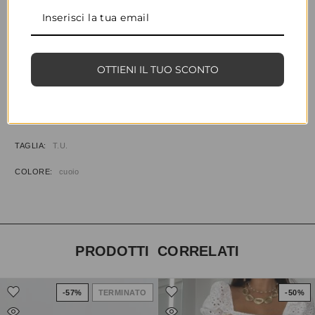
CONDIVIDI
AGGIUNGI ALLA WISHLIST
OTTIENI IL TUO SCONTO
COD:
35410
CATEGORIA:
BORSE & ACCESSORI
INFORMAZIONI AGGIUNTIVE
TAGLIA
T.U.
COLORE
cuoio
PRODOTTI CORRELATI
-57%
TERMINATO
-50%