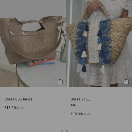
Borsa 886 beige
Borsa 2411
T.U.
€
15.00
€
35.00
€
15.00
€
30.00