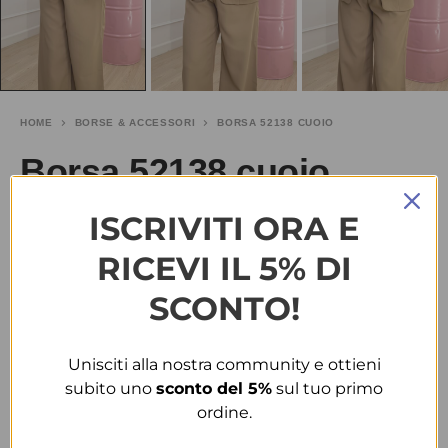
HOME
BORSE & ACCESSORI
BORSA 52138 CUOIO
Borsa 52138 cuoio
ISCRIVITI ORA E
€
30.00
RICEVI IL 5% DI
TAGLIA
SCONTO!
T.U.
Unisciti alla nostra community e ottieni
COLORE
subito uno
sconto del 5%
sul tuo primo
ordine.
CUOIO