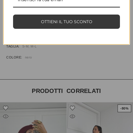
CONDIVIDI
AGGIUNGI ALLA WISHLIST
COD:
35979
CATEGORIE:
ABBIGLIAMENTO
,
CAMICIE
OTTIENI IL TUO SCONTO
INFORMAZIONI AGGIUNTIVE
TAGLIA
S-M, M-L
COLORE
nero
PRODOTTI CORRELATI
-80%