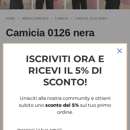
HOME
ABBIGLIAMENTO
CAMICIE
CAMICIA 0126 NERA
Camicia 0126 nera
€
15.00
SALDI
€
30.00
ISCRIVITI ORA E
TAGLIA
RICEVI IL 5% DI
SCONTO!
S-M
M-L
COLORE
Unisciti alla nostra community e ottieni
subito uno
sconto del 5%
sul tuo primo
NERO
ordine.