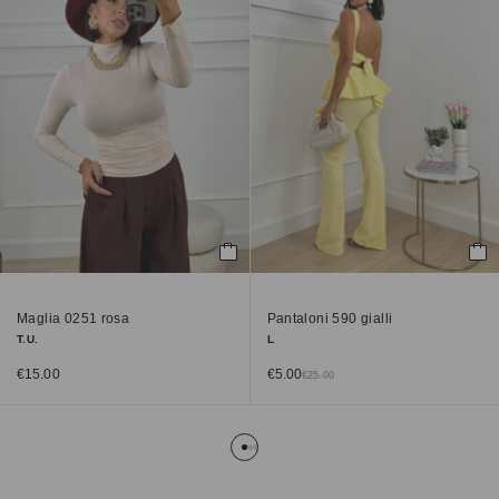
Maglia 0251 rosa
Pantaloni 590 gialli
T.U.
L
€
15.00
€
5.00
€
25.00