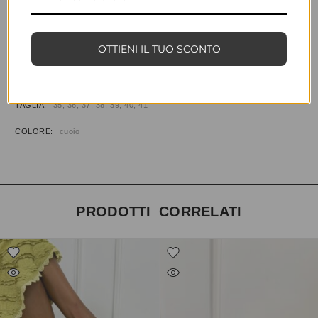
AGGIUNGI ALLA WISHLIST
COD:
33258
CATEGORIE:
CALZATURE
,
STIVALI
OTTIENI IL TUO SCONTO
INFORMAZIONI AGGIUNTIVE
TAGLIA
35, 36, 37, 38, 39, 40, 41
COLORE
cuoio
PRODOTTI CORRELATI