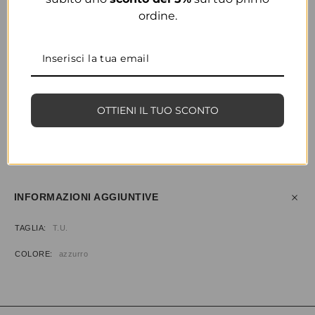
ordine.
COLORE
AZZURRO
OTTIENI IL TUO SCONTO
CONDIVIDI
AGGIUNGI ALLA WISHLIST
COD:
34953
CATEGORIA:
BORSE & ACCESSORI
INFORMAZIONI AGGIUNTIVE
TAGLIA
T.U.
COLORE
azzurro