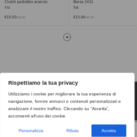
Clutch paillettes arancio
Borsa 2411
T.U.
T.U.
€
15.00
€
15.00
€
30.00
€
30.00
Rispettiamo la tua privacy
Utilizziamo i cookie per migliorare la tua esperienza di
navigazione, fornire annunci o contenuti personalizzati e
Termini e condizioni
-
Privacy
-
Reso
analizzare il nostro traffico. Cliccando su “Accetta”,
© 2026 Vanity S.r.l. - P.IVA 10673961214
acconsenti all’uso dei cookie.
Development by
DP
Personalizza
Rifiuta
Accetta
AGGIUNGI AL CARRELLO