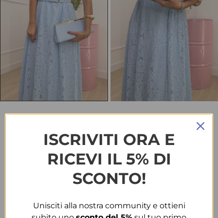
HOME
BORSE & ACCESSORI
CLUTCH 2354 AZZURRA
ISCRIVITI ORA E
Clutch 2354 azzurra
RICEVI IL 5% DI
€
25.00
SCONTO!
TAGLIA
Unisciti alla nostra community e ottieni
T.U.
subito uno
sconto del 5%
sul tuo primo