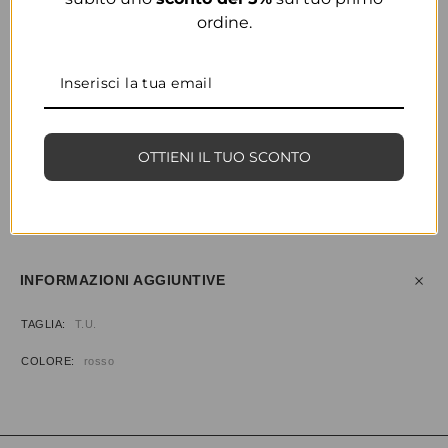
ordine.
COLORE
ROSSO
OTTIENI IL TUO SCONTO
CONDIVIDI
AGGIUNGI ALLA WISHLIST
COD:
34865
CATEGORIA:
BORSE & ACCESSORI
INFORMAZIONI AGGIUNTIVE
TAGLIA
T.U.
COLORE
rosso