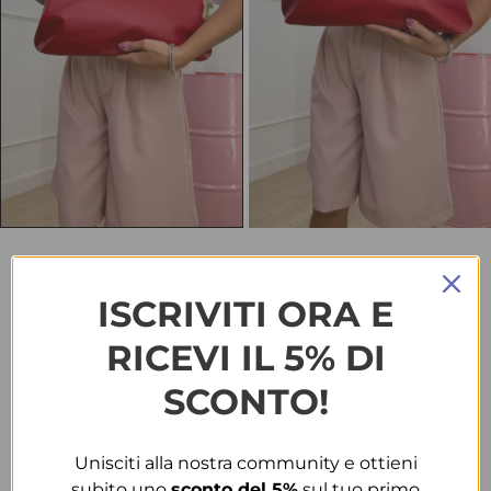
HOME
BORSE & ACCESSORI
CLUTCH 6270 ROSSA
ISCRIVITI ORA E
Clutch 6270 rossa
RICEVI IL 5% DI
€
30.00
SCONTO!
TAGLIA
Unisciti alla nostra community e ottieni
T.U.
subito uno
sconto del 5%
sul tuo primo