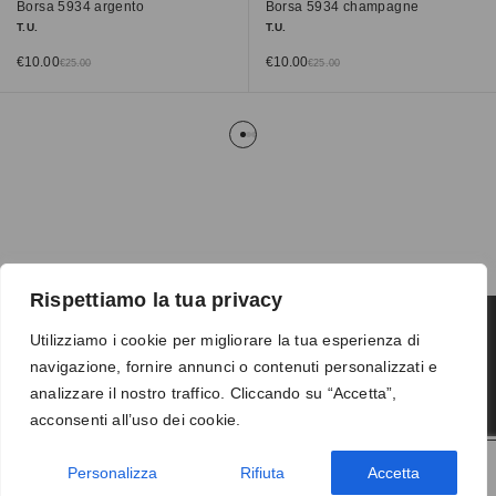
Borsa 5934 argento
Borsa 5934 champagne
T.U.
T.U.
€
10.00
€
10.00
€
25.00
€
25.00
Rispettiamo la tua privacy
Utilizziamo i cookie per migliorare la tua esperienza di
navigazione, fornire annunci o contenuti personalizzati e
Termini e condizioni
-
Privacy
-
Reso
analizzare il nostro traffico. Cliccando su “Accetta”,
© 2026 Vanity S.r.l. - P.IVA 10673961214
acconsenti all’uso dei cookie.
Development by
DP
Personalizza
Rifiuta
Accetta
AGGIUNGI AL CARRELLO