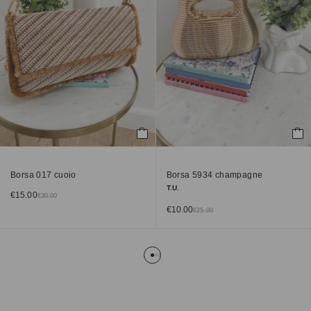
Borsa 017 cuoio
Borsa 5934 champagne
T.U.
€
15.00
€
30.00
€
10.00
€
25.00