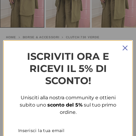
HOME
BORSE & ACCESSORI
CLUTCH 730 VERDE
Clutch 730 verde
ISCRIVITI ORA E
RICEVI IL 5% DI
€
15.00
-40%
€
25.00
SCONTO!
TAGLIA
Unisciti alla nostra community e ottieni
COLORE
subito uno
sconto del 5%
sul tuo primo
ordine.
CONDIVIDI
AGGIUNGI ALLA WISHLIST