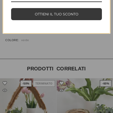
COD:
34877
CATEGORIA:
BORSE & ACCESSORI
OTTIENI IL TUO SCONTO
INFORMAZIONI AGGIUNTIVE
TAGLIA
T.U.
COLORE
verde
PRODOTTI CORRELATI
-50%
TERMINATO
-60%