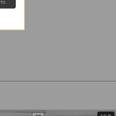
NTO
SALDI
-50%