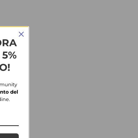
ORA
L 5%
O!
mmunity
nto del
ine.