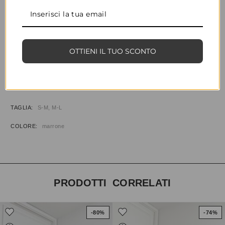
CONDIVIDI
AGGIUNGI ALLA WISHLIST
OTTIENI IL TUO SCONTO
COD:
35164
CATEGORIE:
ABBIGLIAMENTO
,
COORDINATI
INFORMAZIONI AGGIUNTIVE
TAGLIA
S-M, M-L
COLORE
marrone
PRODOTTI CORRELATI
-80%
-74%