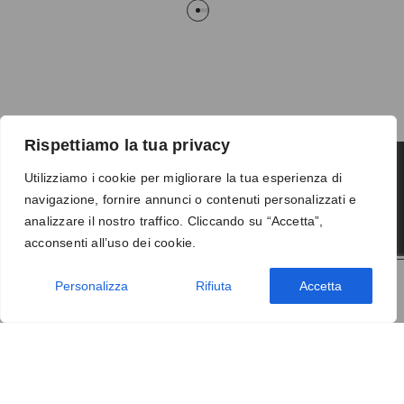
Rispettiamo la tua privacy
Utilizziamo i cookie per migliorare la tua esperienza di
navigazione, fornire annunci o contenuti personalizzati e
Termini e condizioni
-
Privacy
-
Reso
analizzare il nostro traffico. Cliccando su “Accetta”,
© 2026 Vanity S.r.l. - P.IVA 10673961214
acconsenti all’uso dei cookie.
Development by
DP
Personalizza
Rifiuta
Accetta
AGGIUNGI AL CARRELLO