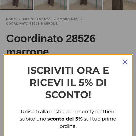
HOME
ABBIGLIAMENTO
COORDINATI
COORDINATO 28526 MARRONE
Coordinato 28526
marrone
ISCRIVITI ORA E
€
25.00
SALDI
€
50.00
RICEVI IL 5% DI
TAGLIA
SCONTO!
M-L
Unisciti alla nostra community e ottieni
COLORE
subito uno
sconto del 5%
sul tuo primo
ordine.
MARRONE