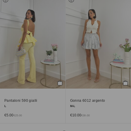
Pantaloni 590 gialli
Gonna 6012 argento
L
M-L
€
5.00
€
10.00
€
25.00
€
38.00