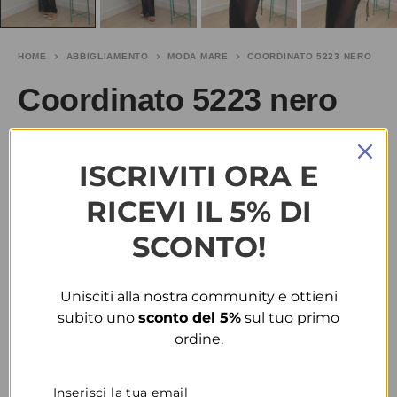
HOME
ABBIGLIAMENTO
MODA MARE
COORDINATO 5223 NERO
Coordinato 5223 nero
€
10.00
-60%
€
25.00
ISCRIVITI ORA E
TAGLIA
RICEVI IL 5% DI
SCONTO!
COLORE
Unisciti alla nostra community e ottieni
subito uno
sconto del 5%
sul tuo primo
CONDIVIDI
AGGIUNGI ALLA WISHLIST
ordine.
COD:
35427
CATEGORIE:
ABBIGLIAMENTO
,
MODA MARE