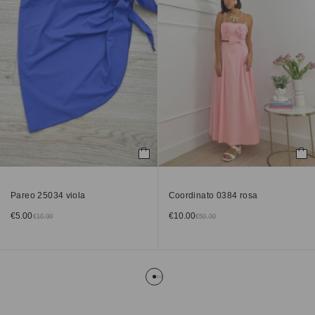
Pareo 25034 viola
Coordinato 0384 rosa
€
5.00
€
10.00
€
10.00
€
50.00