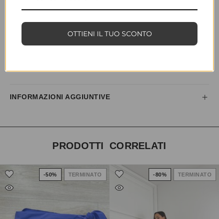
DESCRIZIONE
OTTIENI IL TUO SCONTO
La modella è alta 1.65cm.
È taglia S, 4° di seno.
Indossa taglia L.
Vestibilità piccola.
INFORMAZIONI AGGIUNTIVE
PRODOTTI CORRELATI
-50%
TERMINATO
-80%
TERMINATO