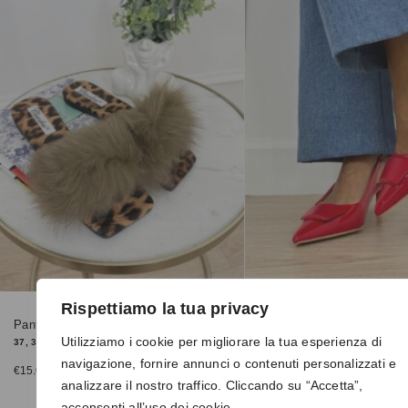
Rispettiamo la tua privacy
Pantofoline 9127 khaki
Dècolletè 1407 rosso
Utilizziamo i cookie per migliorare la tua esperienza di
37, 39, 40, 41
38, 39
navigazione, fornire annunci o contenuti personalizzati e
€
15.00
€
25.00
analizzare il nostro traffico. Cliccando su “Accetta”,
acconsenti all’uso dei cookie.