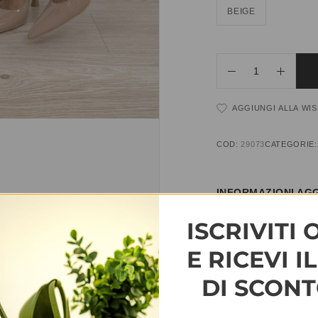
BEIGE
AGGIUNGI ALLA WIS
COD:
29073
CATEGORIE
INFORMAZIONI AGG
ISCRIVITI 
TAGLIA
35, 36, 37, 38, 3
E RICEVI I
DI SCONT