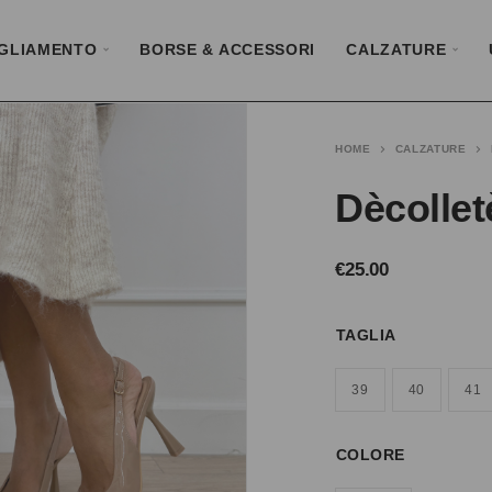
GLIAMENTO
BORSE & ACCESSORI
CALZATURE
HOME
CALZATURE
Dècollet
€
25.00
TAGLIA
39
40
41
COLORE