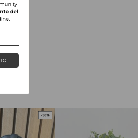
mmunity
nto del
ine.
NTO
-30%