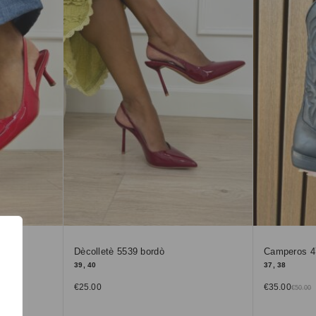
Dècolletè 5539 bordò
Camperos 4
39, 40
37, 38
€
25.00
€
35.00
€
50.00