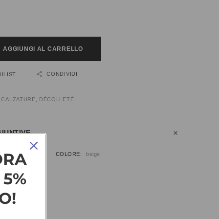
AGGIUNGI AL CARRELLO
CONDIVIDI
HLIST
:
CALZATURE
,
DÈCOLLETÈ
IUNTIVE
ORA
9, 40, 41
COLORE
beige
L 5%
O!