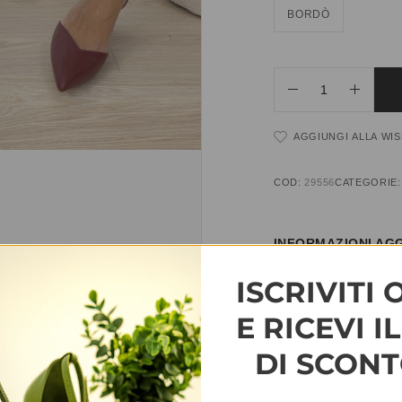
BORDÒ
AGGIUNGI ALLA WIS
COD:
29556
CATEGORIE
INFORMAZIONI AGG
ISCRIVITI 
TAGLIA
35, 36, 37, 38, 3
E RICEVI I
DI SCONT