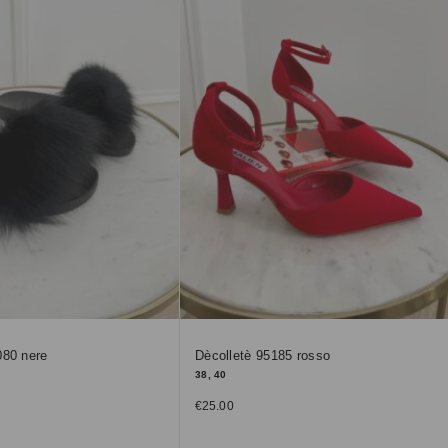
080 nere
Dècolletè 95185 rosso
38, 40
€
25.00