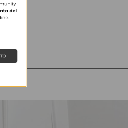
mmunity
nto del
ine.
NTO