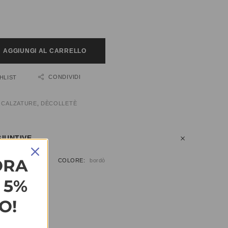
AGGIUNGI AL CARRELLO
CONDIVIDI
HLIST
:
CALZATURE
,
DÈCOLLETÈ
IUNTIVE
ORA
9, 40, 41
COLORE
bordò
L 5%
O!