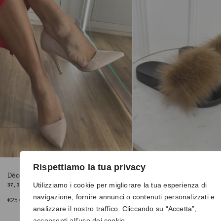
Rispettiamo la tua privacy
Dècolletè 3307 nude
Pantofole 8080 marrone
Utilizziamo i cookie per migliorare la tua esperienza di
37, 39, 40
37, 38, 39
navigazione, fornire annunci o contenuti personalizzati e
€
25.00
€
15.00
analizzare il nostro traffico. Cliccando su “Accetta”,
acconsenti all’uso dei cookie.