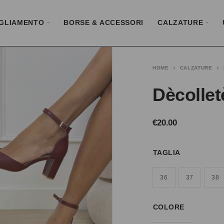
GLIAMENTO
BORSE & ACCESSORI
CALZATURE
HOME
CALZATURE
Dècollet
€
20.00
TAGLIA
36
37
38
COLORE