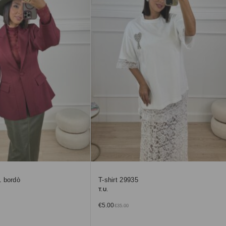
 bordò
T-shirt 29935
T.U.
€
5.00
€
35.00