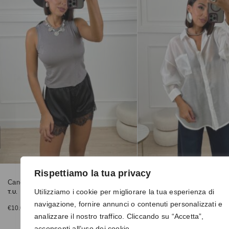
Rispettiamo la tua privacy
Canotta 0001 grigia
Camicia 6808 bianca
Utilizziamo i cookie per migliorare la tua esperienza di
T.U.
T.U.
navigazione, fornire annunci o contenuti personalizzati e
€
10.00
€
25.00
analizzare il nostro traffico. Cliccando su “Accetta”,
acconsenti all’uso dei cookie.