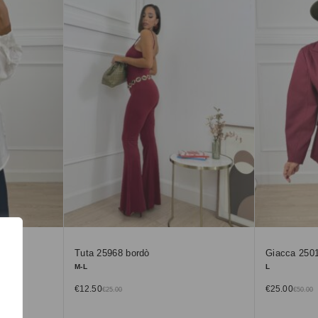
Tuta 25968 bordò
Giacca 2501
M-L
L
€
12.50
€
25.00
€
25.00
€
50.00