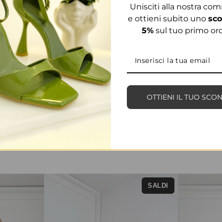
Unisciti alla nostra co
e ottieni subito uno
sco
5%
sul tuo primo ord
OTTIENI IL TUO SCO
PRODOTTI CORRELATI
SALDI