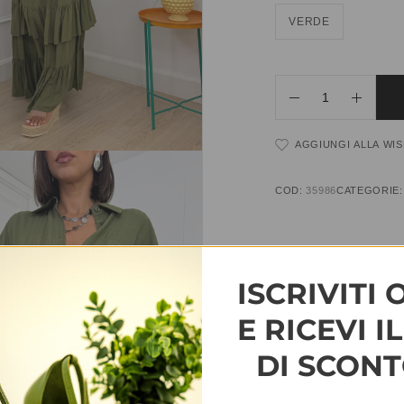
VERDE
AGGIUNGI ALLA WIS
COD:
35986
CATEGORIE
INFORMAZIONI AGG
ISCRIVITI 
TAGLIA
S-M, M-L
E RICEVI I
DI SCONT