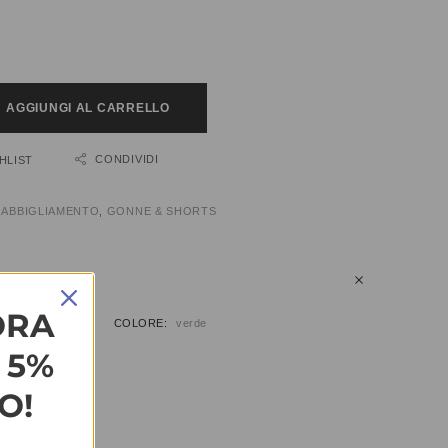
AGGIUNGI AL CARRELLO
CONDIVIDI
HLIST
:
ABBIGLIAMENTO
,
GONNE & SHORTS
IUNTIVE
ORA
COLORE
verde
L 5%
O!