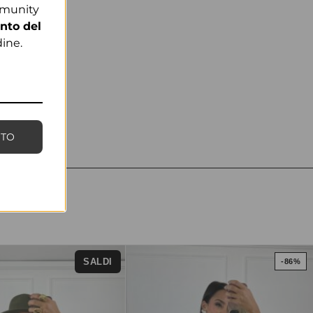
mmunity
nto del
ine.
NTO
SALDI
-86%