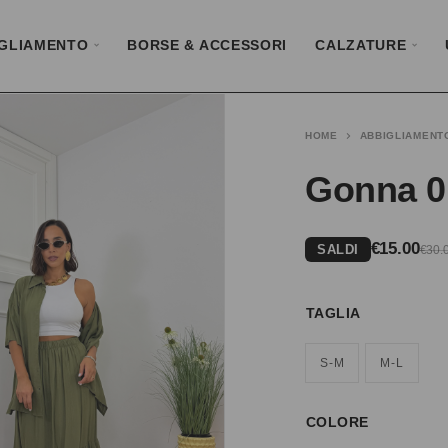
GLIAMENTO
BORSE & ACCESSORI
CALZATURE
HOME
ABBIGLIAMENT
Gonna 0
€
15.00
SALDI
€
30.
TAGLIA
S-M
M-L
COLORE