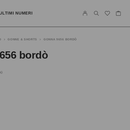
ULTIMI NUMERI
O
GONNE & SHORTS
GONNA 9656 BORDÒ
656 bordò
00