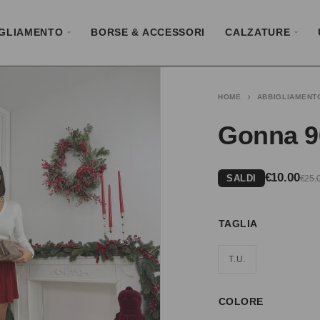
GLIAMENTO
BORSE & ACCESSORI
CALZATURE
HOME
ABBIGLIAMENT
Gonna 9
€
10.00
SALDI
€
25.
TAGLIA
T.U.
COLORE