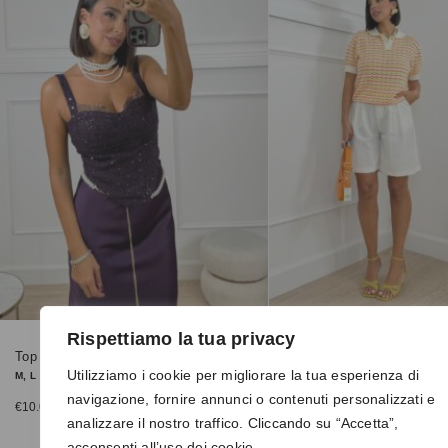
Rispettiamo la tua privacy
Top 42302 viola
Bermuda 7875 bianco
Utilizziamo i cookie per migliorare la tua esperienza di
M, L
S
navigazione, fornire annunci o contenuti personalizzati e
€
10.00
€
10.00
€
35.00
€
30.00
analizzare il nostro traffico. Cliccando su “Accetta”,
acconsenti all’uso dei cookie.