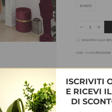
BORDÒ
AGGIUNGI ALLA WIS
COD:
24449
CATEGORIE
INFORMAZIONI AGG
ISCRIVITI 
TAGLIA
T.U.
E RICEVI I
DI SCONT