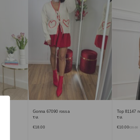
Gonna 67090 rossa
Top 81147 n
T.U.
T.U.
€
18.00
€
10.00
€
20.00