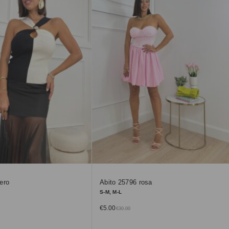
ero
Abito 25796 rosa
S-M, M-L
€
5.00
€
30.00