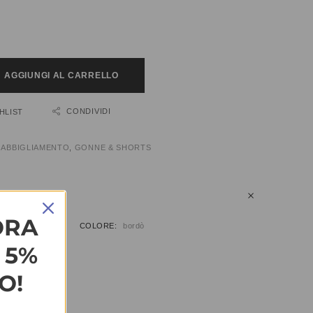
AGGIUNGI AL CARRELLO
CONDIVIDI
HLIST
:
ABBIGLIAMENTO
,
GONNE & SHORTS
IUNTIVE
ORA
COLORE
bordò
L 5%
O!