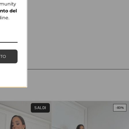
mmunity
nto del
ine.
NTO
SALDI
-83%