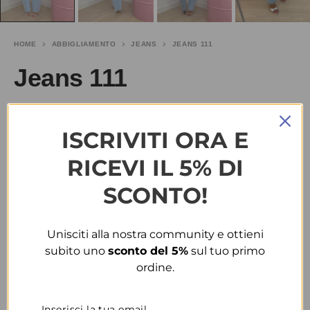
HOME
ABBIGLIAMENTO
JEANS
JEANS 111
Jeans 111
€
21.00
SALDI
€
30.00
ISCRIVITI ORA E
TAGLIA
RICEVI IL 5% DI
SCONTO!
XS
S
L
COLORE
Unisciti alla nostra community e ottieni
subito uno
sconto del 5%
sul tuo primo
DENIM
ordine.