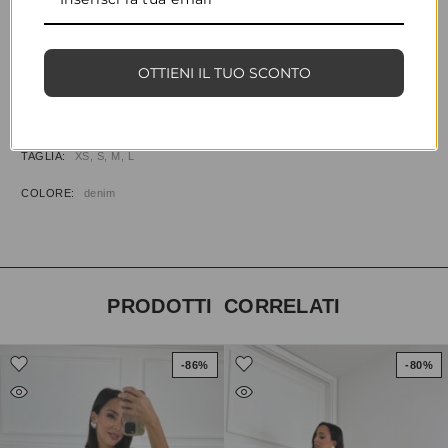
CONDIVIDI
AGGIUNGI ALLA WISHLIST
COD:
34529
CATEGORIE:
ABBIGLIAMENTO
,
JEANS
OTTIENI IL TUO SCONTO
INFORMAZIONI AGGIUNTIVE
TAGLIA
XS, S, M, L
COLORE
denim
PRODOTTI CORRELATI
-86%
-80%