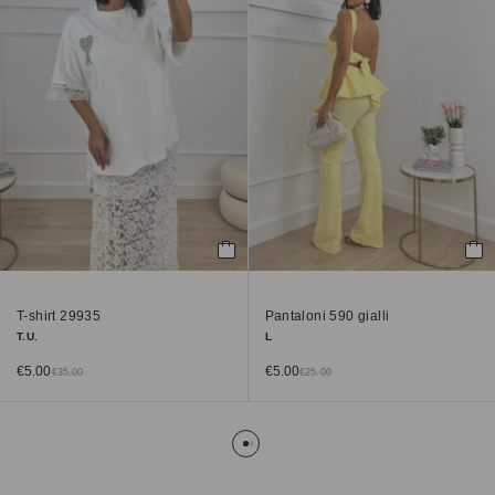
T-shirt 29935
Pantaloni 590 gialli
T.U.
L
€
5.00
€
5.00
€
35.00
€
25.00