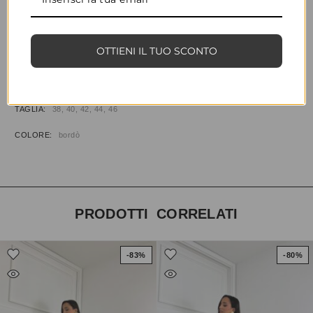
CONDIVIDI
AGGIUNGI ALLA WISHLIST
COD:
31403
CATEGORIE:
ABBIGLIAMENTO
,
JEANS
OTTIENI IL TUO SCONTO
INFORMAZIONI AGGIUNTIVE
TAGLIA
38, 40, 42, 44, 46
COLORE
bordò
PRODOTTI CORRELATI
-83%
-80%