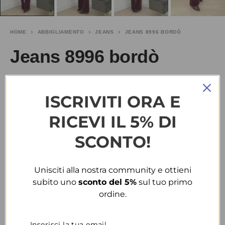
HOME
ABBIGLIAMENTO
JEANS
JEANS 8996 BORDÒ
Jeans 8996 bordò
€
10.00
SALDI
€
30.00
ISCRIVITI ORA E
TAGLIA
RICEVI IL 5% DI
SCONTO!
40
42
COLORE
Unisciti alla nostra community e ottieni
subito uno
sconto del 5%
sul tuo primo
BORDÒ
ordine.