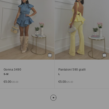
Gonna 3490
Pantaloni 590 gialli
S-M
L
€
5.00
€
5.00
€
30.00
€
25.00