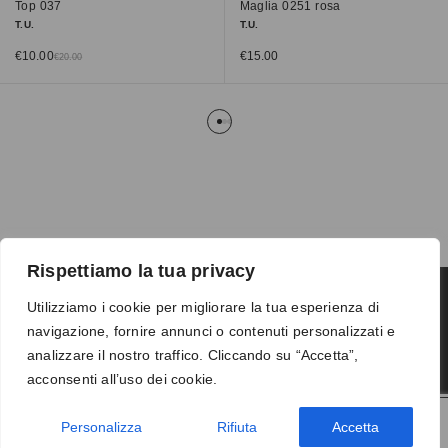
Top 037
Maglia 0251 rosa
T.U.
T.U.
€
10.00
€
15.00
€
20.00
Rispettiamo la tua privacy
Utilizziamo i cookie per migliorare la tua esperienza di
navigazione, fornire annunci o contenuti personalizzati e
Termini e condizioni
-
Privacy
-
Reso
analizzare il nostro traffico. Cliccando su “Accetta”,
© 2026 Vanity S.r.l. - P.IVA 10673961214
acconsenti all’uso dei cookie.
Development by
DP
Personalizza
Rifiuta
Accetta
AGGIUNGI AL CARRELLO