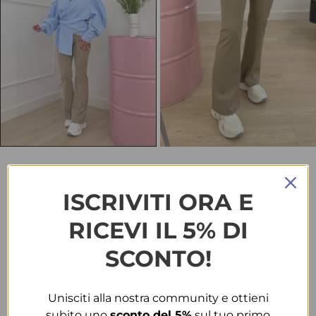
HOME
ABBIGLIAMENTO
PANTALONI
LEGGINS 3255 BEIGE
ISCRIVITI ORA E
Leggins 3255 beige
RICEVI IL 5% DI
€
20.00
SCONTO!
TAGLIA
Unisciti alla nostra community e ottieni
S-M
M-L
subito uno
sconto del 5%
sul tuo primo