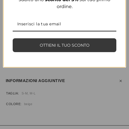
ordine.
COLORE
BEIGE
OTTIENI IL TUO SCONTO
CONDIVIDI
AGGIUNGI ALLA WISHLIST
COD:
33586
CATEGORIE:
ABBIGLIAMENTO
,
PANTALONI
INFORMAZIONI AGGIUNTIVE
TAGLIA
S-M, M-L
COLORE
beige