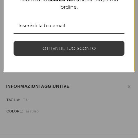
ordine.
COLORE
AZZURRO
OTTIENI IL TUO SCONTO
CONDIVIDI
AGGIUNGI ALLA WISHLIST
COD:
30424
CATEGORIE:
ABBIGLIAMENTO
,
MAGLIERIA
INFORMAZIONI AGGIUNTIVE
TAGLIA
T.U.
COLORE
azzurro