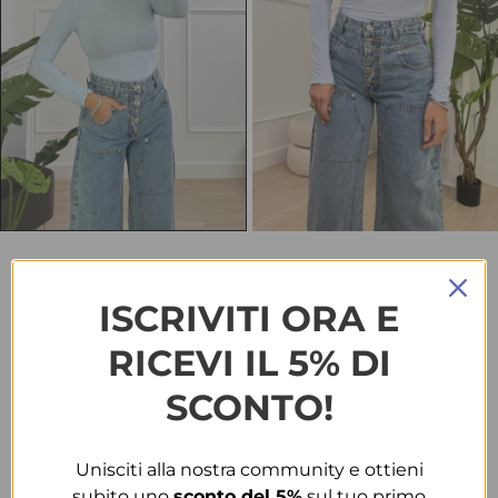
HOME
ABBIGLIAMENTO
MAGLIERIA
MAGLIA 0251 AZZURRA
ISCRIVITI ORA E
Maglia 0251 azzurra
RICEVI IL 5% DI
€
15.00
SCONTO!
TAGLIA
Unisciti alla nostra community e ottieni
T.U.
subito uno
sconto del 5%
sul tuo primo