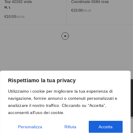
Top 42302 viola
Coordinato 0384 rosa
M, L
€
10.00
€
50.00
€
10.00
€
35.00
Rispettiamo la tua privacy
Utilizziamo i cookie per migliorare la tua esperienza di
navigazione, fornire annunci o contenuti personalizzati e
Termini e condizioni
-
Privacy
-
Reso
analizzare il nostro traffico. Cliccando su “Accetta”,
© 2026 Vanity S.r.l. - P.IVA 10673961214
acconsenti all’uso dei cookie.
Development by
DP
Personalizza
Rifiuta
Accetta
AGGIUNGI AL CARRELLO