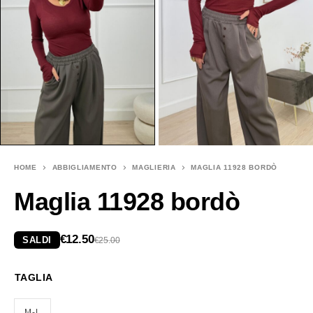
HOME
ABBIGLIAMENTO
MAGLIERIA
MAGLIA 11928 BORDÒ
Maglia 11928 bordò
€
12.50
SALDI
€
25.00
TAGLIA
M-L