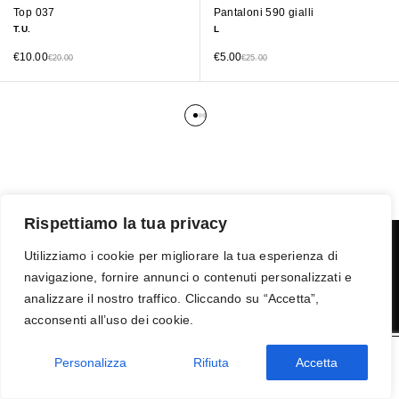
Top 037
Pantaloni 590 gialli
T.U.
L
€
10.00
€
5.00
€
20.00
€
25.00
Rispettiamo la tua privacy
Utilizziamo i cookie per migliorare la tua esperienza di
navigazione, fornire annunci o contenuti personalizzati e
Termini e condizioni
-
Privacy
-
Reso
analizzare il nostro traffico. Cliccando su “Accetta”,
© 2026 Vanity S.r.l. - P.IVA 10673961214
acconsenti all’uso dei cookie.
Development by
DP
Personalizza
Rifiuta
Accetta
AGGIUNGI AL CARRELLO