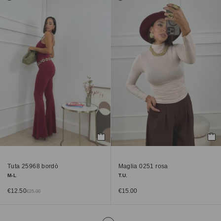
Tuta 25968 bordò
Maglia 0251 rosa
M-L
T.U.
€
12.50
€
15.00
€
25.00