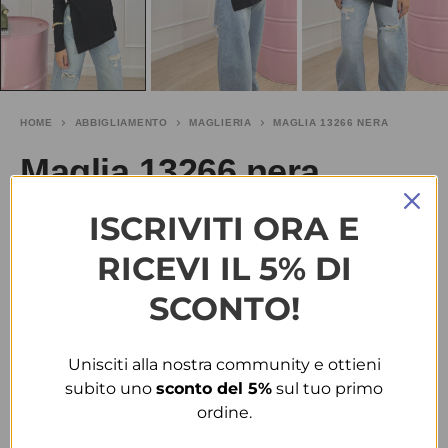
HOME
ABBIGLIAMENTO
MAGLIERIA
MAGLIA 13266 NERA
Maglia 13266 nera
ISCRIVITI ORA E
€
28.00
RICEVI IL 5% DI
TAGLIA
SCONTO!
S-M
M-L
Unisciti alla nostra community e ottieni
COLORE
subito uno
sconto del 5%
sul tuo primo
ordine.
NERO