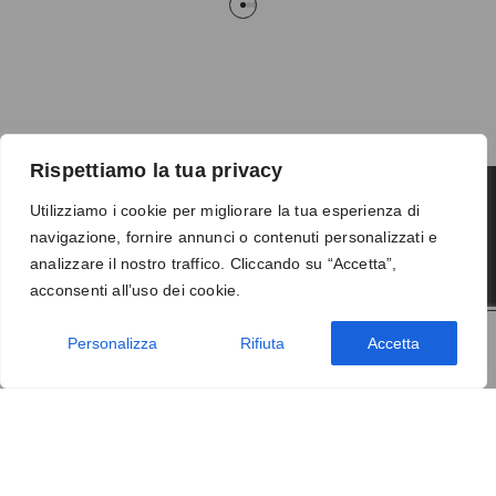
Rispettiamo la tua privacy
Utilizziamo i cookie per migliorare la tua esperienza di
navigazione, fornire annunci o contenuti personalizzati e
Termini e condizioni
-
Privacy
-
Reso
analizzare il nostro traffico. Cliccando su “Accetta”,
© 2026 Vanity S.r.l. - P.IVA 10673961214
acconsenti all’uso dei cookie.
Development by
DP
Personalizza
Rifiuta
Accetta
AGGIUNGI AL CARRELLO