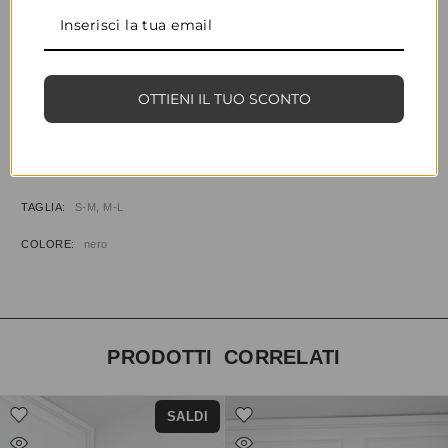
CONDIVIDI
AGGIUNGI ALLA WISHLIST
OTTIENI IL TUO SCONTO
COD:
32158
CATEGORIE:
ABBIGLIAMENTO
,
MAGLIERIA
INFORMAZIONI AGGIUNTIVE
TAGLIA
S-M, M-L
COLORE
nero
PRODOTTI CORRELATI
SALDI