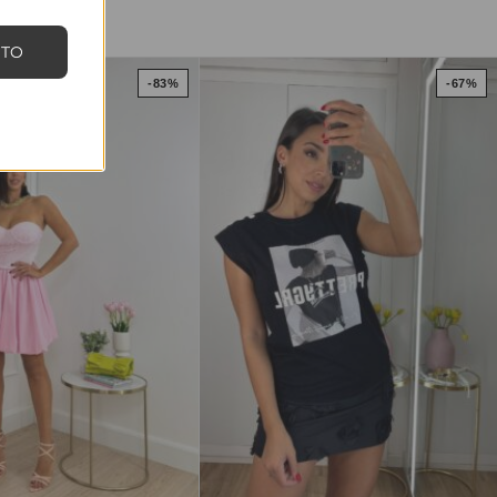
NTO
-83%
-67%