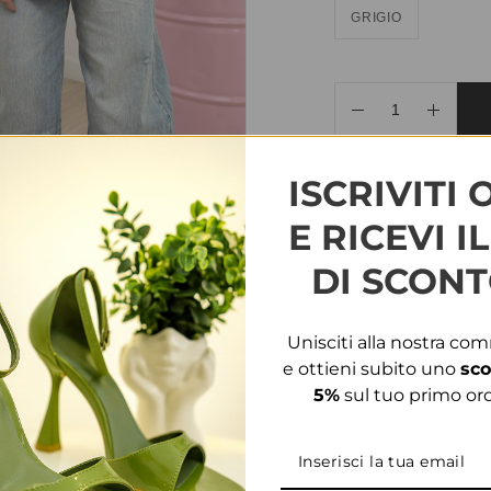
GRIGIO
AGGIUNGI ALLA WIS
ISCRIVITI 
COD:
32234
CATEGORIE
E RICEVI I
DI SCONT
INFORMAZIONI AGG
Unisciti alla nostra co
TAGLIA
T.U.
e ottieni subito uno
sco
5%
sul tuo primo ord
PRODOTTI CORRELATI