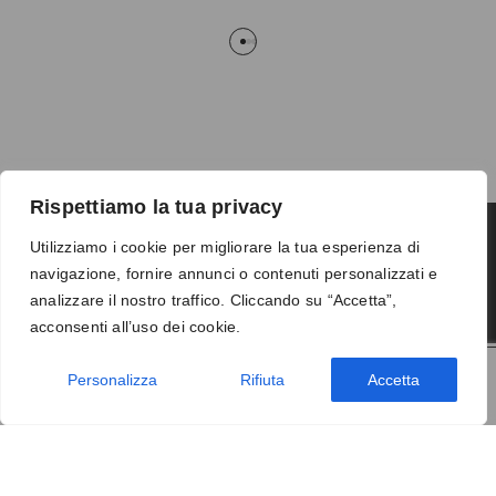
Rispettiamo la tua privacy
Utilizziamo i cookie per migliorare la tua esperienza di
navigazione, fornire annunci o contenuti personalizzati e
Termini e condizioni
-
Privacy
-
Reso
analizzare il nostro traffico. Cliccando su “Accetta”,
© 2026 Vanity S.r.l. - P.IVA 10673961214
acconsenti all’uso dei cookie.
Development by
DP
Personalizza
Rifiuta
Accetta
AGGIUNGI AL CARRELLO