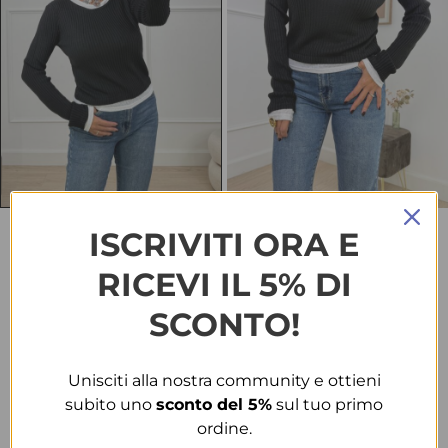
ISCRIVITI ORA E
HOME
ABBIGLIAMENTO
MAGLIERIA
MAGLIA 7126 NERA
RICEVI IL 5% DI
Maglia 7126 nera
SCONTO!
€
10.00
SALDI
€
25.00
Unisciti alla nostra community e ottieni
TAGLIA
subito uno
sconto del 5%
sul tuo primo
ordine.