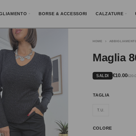
GLIAMENTO
BORSE & ACCESSORI
CALZATURE
HOME
ABBIGLIAMENT
Maglia 8
€
10.00
SALDI
€
20.
TAGLIA
T.U.
COLORE