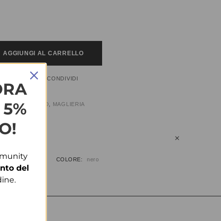
AGGIUNGI AL CARRELLO
CONDIVIDI
HLIST
ORA
L 5%
:
ABBIGLIAMENTO
,
MAGLIERIA
O!
IUNTIVE
mmunity
COLORE
nero
nto del
ine.