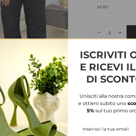
NERO
AGGIUNGI ALLA WIS
ISCRIVITI 
E RICEVI I
COD:
31091
CATEGORIE
DI SCONT
INFORMAZIONI AGG
Unisciti alla nostra co
TAGLIA
T.U.
e ottieni subito uno
sco
5%
sul tuo primo ord