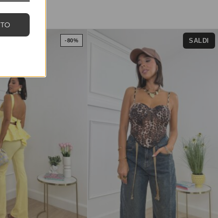
NTO
SALDI
-80%