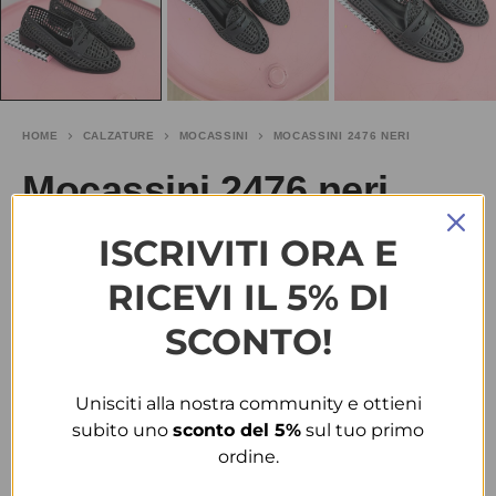
HOME
CALZATURE
MOCASSINI
MOCASSINI 2476 NERI
Mocassini 2476 neri
ISCRIVITI ORA E
€
30.00
RICEVI IL 5% DI
TAGLIA
SCONTO!
36
40
Unisciti alla nostra community e ottieni
COLORE
subito uno
sconto del 5%
sul tuo primo
ordine.
NERO