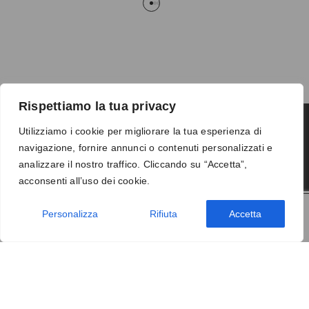
Rispettiamo la tua privacy
Utilizziamo i cookie per migliorare la tua esperienza di
navigazione, fornire annunci o contenuti personalizzati e
Termini e condizioni
-
Privacy
-
Reso
analizzare il nostro traffico. Cliccando su “Accetta”,
© 2026 Vanity S.r.l. - P.IVA 10673961214
acconsenti all’uso dei cookie.
Development by
DP
Personalizza
Rifiuta
Accetta
AGGIUNGI AL CARRELLO