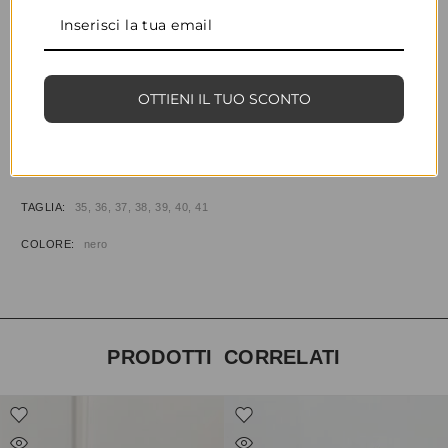
CONDIVIDI
AGGIUNGI ALLA WISHLIST
OTTIENI IL TUO SCONTO
COD:
34588
CATEGORIE:
CALZATURE
,
MOCASSINI
INFORMAZIONI AGGIUNTIVE
TAGLIA
35, 36, 37, 38, 39, 40, 41
COLORE
nero
PRODOTTI CORRELATI