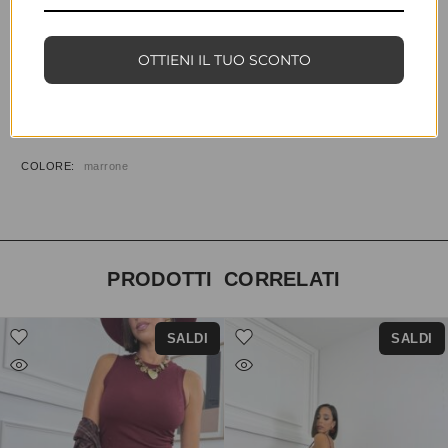
COD:
34918
CATEGORIE:
ABBIGLIAMENTO
,
PANTALONI
OTTIENI IL TUO SCONTO
INFORMAZIONI AGGIUNTIVE
TAGLIA
T.U.
COLORE
marrone
PRODOTTI CORRELATI
SALDI
SALDI