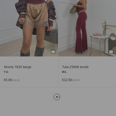
Shorts 7920 beige
Tuta 25968 bordò
T.U.
M-L
€
5.00
€
12.50
€
10.00
€
25.00