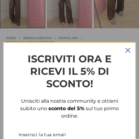
HOME
ABBIGLIAMENTO
PANTALONI
PANTALONI 24205 MARRONI
Pantaloni 24205 marroni
ISCRIVITI ORA E
RICEVI IL 5% DI
€
15.00
SCONTO!
TAGLIA
Unisciti alla nostra community e ottieni
subito uno
sconto del 5%
sul tuo primo
COLORE
ordine.
CONDIVIDI
AGGIUNGI ALLA WISHLIST