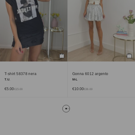
T-shirt 58378 nera
Gonna 6012 argento
T.U.
M-L
€
5.00
€
10.00
€
15.00
€
38.00