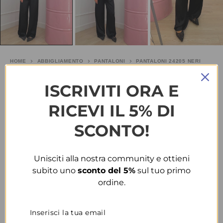
HOME
ABBIGLIAMENTO
PANTALONI
PANTALONI 24205 NERI
Pantaloni 24205 neri
ISCRIVITI ORA E
RICEVI IL 5% DI
€
15.00
SCONTO!
TAGLIA
Unisciti alla nostra community e ottieni
COLORE
subito uno
sconto del 5%
sul tuo primo
ordine.
CONDIVIDI
AGGIUNGI ALLA WISHLIST