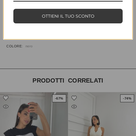
COD:
27200
CATEGORIE:
ABBIGLIAMENTO
,
PANTALONI
OTTIENI IL TUO SCONTO
INFORMAZIONI AGGIUNTIVE
TAGLIA
T.U.
COLORE
nero
PRODOTTI CORRELATI
-67%
-74%