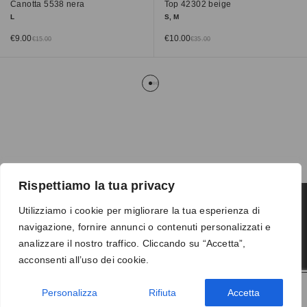
Canotta 5538 nera
Top 42302 beige
L
S, M
€
9.00
€
10.00
€
15.00
€
35.00
Rispettiamo la tua privacy
Utilizziamo i cookie per migliorare la tua esperienza di
navigazione, fornire annunci o contenuti personalizzati e
Termini e condizioni
-
Privacy
-
Reso
analizzare il nostro traffico. Cliccando su “Accetta”,
© 2026 Vanity S.r.l. - P.IVA 10673961214
acconsenti all’uso dei cookie.
Development by
DP
Personalizza
Rifiuta
Accetta
AGGIUNGI AL CARRELLO