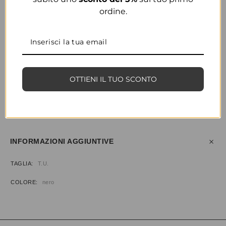
ordine.
COLORE
NERO
OTTIENI IL TUO SCONTO
CONDIVIDI
AGGIUNGI ALLA WISHLIST
COD:
34102
CATEGORIE:
ABBIGLIAMENTO
,
PANTALONI
INFORMAZIONI AGGIUNTIVE
TAGLIA
T.U.
COLORE
nero