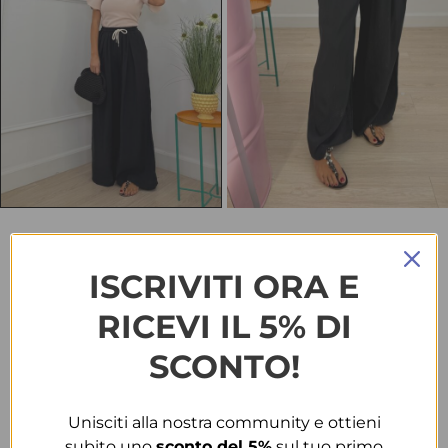
HOME
ABBIGLIAMENTO
PANTALONI
PANTALONI 2663 NERI
ISCRIVITI ORA E
Pantaloni 2663 neri
RICEVI IL 5% DI
€
25.00
SCONTO!
TAGLIA
Unisciti alla nostra community e ottieni
T.U.
subito uno
sconto del 5%
sul tuo primo