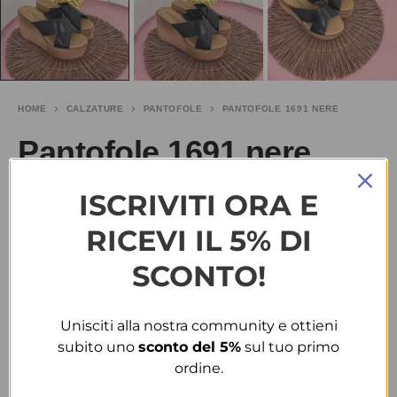
HOME
CALZATURE
PANTOFOLE
PANTOFOLE 1691 NERE
Pantofole 1691 nere
ISCRIVITI ORA E
€
15.00
-25%
€
20.00
RICEVI IL 5% DI
TAGLIA
SCONTO!
36
38
39
40
Unisciti alla nostra community e ottieni
COLORE
subito uno
sconto del 5%
sul tuo primo
ordine.
NERO