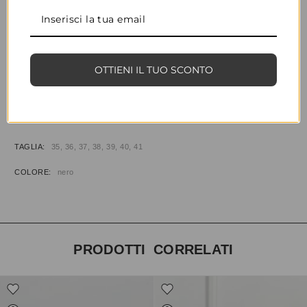
CONDIVIDI
AGGIUNGI ALLA WISHLIST
OTTIENI IL TUO SCONTO
COD:
35760
CATEGORIE:
CALZATURE
,
PANTOFOLE
INFORMAZIONI AGGIUNTIVE
TAGLIA
35, 36, 37, 38, 39, 40, 41
COLORE
nero
PRODOTTI CORRELATI