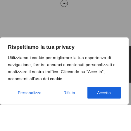
Rispettiamo la tua privacy
Utilizziamo i cookie per migliorare la tua esperienza di
navigazione, fornire annunci o contenuti personalizzati e
Termini e condizioni
-
Privacy
-
Reso
analizzare il nostro traffico. Cliccando su “Accetta”,
© 2026 Vanity S.r.l. - P.IVA 10673961214
acconsenti all’uso dei cookie.
Development by
DP
Personalizza
Rifiuta
Accetta
AGGIUNGI AL CARRELLO