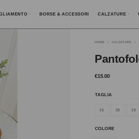
GLIAMENTO
BORSE & ACCESSORI
CALZATURE
HOME
CALZATURE
Pantofol
€
15.00
TAGLIA
36
38
39
COLORE