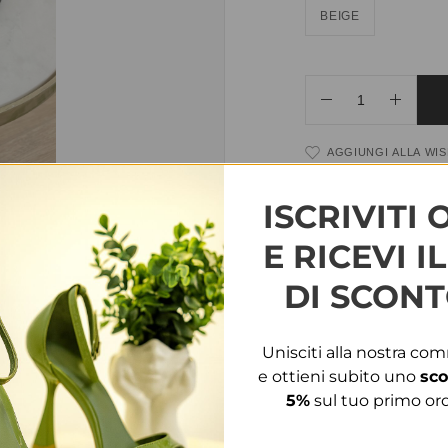
BEIGE
AGGIUNGI ALLA WIS
COD:
35971
CATEGORIE
ISCRIVITI 
E RICEVI I
DESCRIZIONE
DI SCONT
Calzata piccola.
Consigliato un numero i
Unisciti alla nostra co
e ottieni subito uno
sco
5%
sul tuo primo ord
INFORMAZIONI AGG