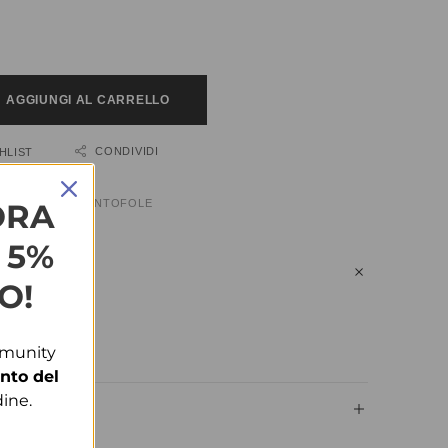
AGGIUNGI AL CARRELLO
CONDIVIDI
HLIST
:
CALZATURE
,
PANTOFOLE
ORA
L 5%
O!
n più.
mmunity
nto del
ine.
IUNTIVE