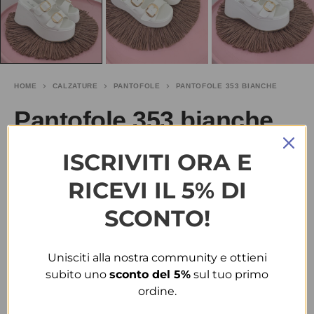
HOME
CALZATURE
PANTOFOLE
PANTOFOLE 353 BIANCHE
Pantofole 353 bianche
ISCRIVITI ORA E
€
15.00
-25%
€
20.00
RICEVI IL 5% DI
TAGLIA
SCONTO!
37
38
40
41
Unisciti alla nostra community e ottieni
COLORE
subito uno
sconto del 5%
sul tuo primo
ordine.
BIANCO