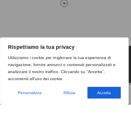
Rispettiamo la tua privacy
Utilizziamo i cookie per migliorare la tua esperienza di
navigazione, fornire annunci o contenuti personalizzati e
Termini e condizioni
-
Privacy
-
Reso
analizzare il nostro traffico. Cliccando su “Accetta”,
© 2026 Vanity S.r.l. - P.IVA 10673961214
acconsenti all’uso dei cookie.
Development by
DP
Personalizza
Rifiuta
Accetta
AGGIUNGI AL CARRELLO