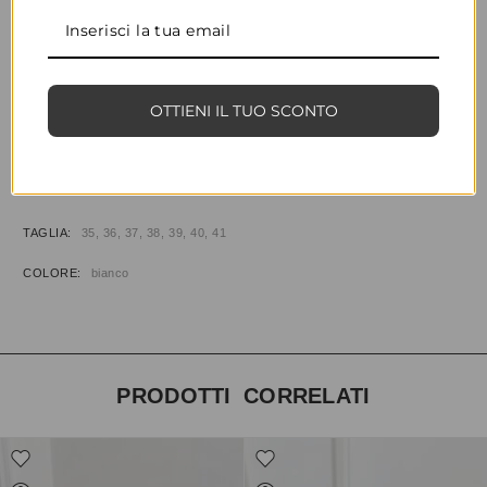
CONDIVIDI
AGGIUNGI ALLA WISHLIST
OTTIENI IL TUO SCONTO
COD:
34987
CATEGORIE:
CALZATURE
,
PANTOFOLE
INFORMAZIONI AGGIUNTIVE
TAGLIA
35, 36, 37, 38, 39, 40, 41
COLORE
bianco
PRODOTTI CORRELATI