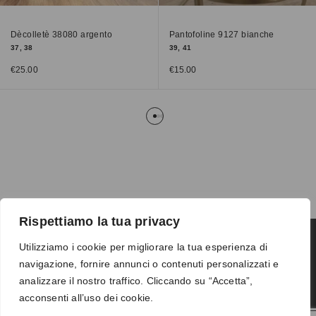
Dècolletè 38080 argento
Pantofoline 9127 bianche
37, 38
39, 41
€
25.00
€
15.00
Rispettiamo la tua privacy
Utilizziamo i cookie per migliorare la tua esperienza di
navigazione, fornire annunci o contenuti personalizzati e
Termini e condizioni
-
Privacy
-
Reso
analizzare il nostro traffico. Cliccando su “Accetta”,
© 2026 Vanity S.r.l. - P.IVA 10673961214
acconsenti all’uso dei cookie.
Development by
DP