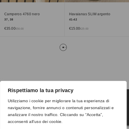
Camperos 4760 nero
Havaianas SLIM argento
37, 38
41-42
€
35.00
€
15.00
€
50.00
€
25.00
Rispettiamo la tua privacy
Utilizziamo i cookie per migliorare la tua esperienza di
navigazione, fornire annunci o contenuti personalizzati e
Termini e condizioni
-
Privacy
-
Reso
analizzare il nostro traffico. Cliccando su “Accetta”,
© 2026 Vanity S.r.l. - P.IVA 10673961214
acconsenti all’uso dei cookie.
Development by
DP