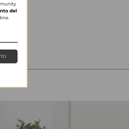
mmunity
nto del
ine.
NTO