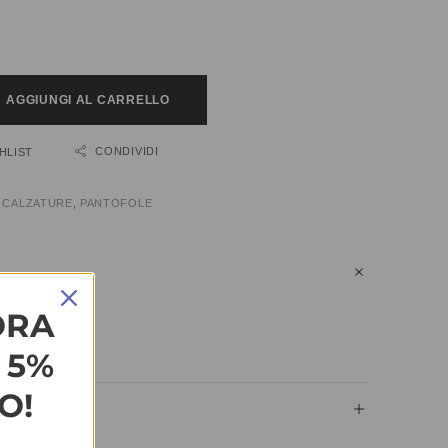
AGGIUNGI AL CARRELLO
CONDIVIDI
HLIST
:
CALZATURE
,
PANTOFOLE
ORA
n più.
L 5%
O!
IUNTIVE