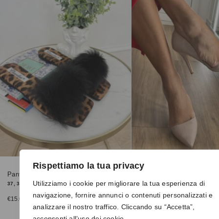
Rispettiamo la tua privacy
Pantofoline 9127 nere
Dècolletè 3307 nude
Utilizziamo i cookie per migliorare la tua esperienza di
37, 38, 39
37, 39, 40
navigazione, fornire annunci o contenuti personalizzati e
€
15.00
€
25.00
analizzare il nostro traffico. Cliccando su “Accetta”,
acconsenti all’uso dei cookie.