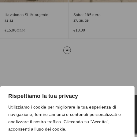
Havaianas SLIM argento
Sabot 185 nero
41-42
37, 38, 39
€
15.00
€
18.00
€
25.00
Rispettiamo la tua privacy
Utilizziamo i cookie per migliorare la tua esperienza di
navigazione, fornire annunci o contenuti personalizzati e
Termini e condizioni
-
Privacy
-
Reso
analizzare il nostro traffico. Cliccando su “Accetta”,
© 2026 Vanity S.r.l. - P.IVA 10673961214
acconsenti all’uso dei cookie.
Development by
DP