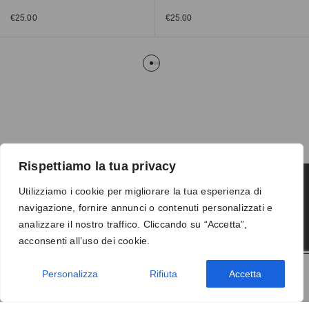
€
25.00
€
25.00
Rispettiamo la tua privacy
Utilizziamo i cookie per migliorare la tua esperienza di
navigazione, fornire annunci o contenuti personalizzati e
Termini e condizioni
-
Privacy
-
Reso
analizzare il nostro traffico. Cliccando su “Accetta”,
© 2026 Vanity S.r.l. - P.IVA 10673961214
acconsenti all’uso dei cookie.
Development by
DP
Personalizza
Rifiuta
Accetta
AGGIUNGI AL CARRELLO