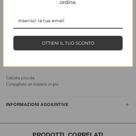
ordine.
ARANCIO
CONDIVIDI
AGGIUNGI ALLA WISHLIST
OTTIENI IL TUO SCONTO
COD:
35798
CATEGORIE:
CALZATURE
,
PANTOFOLE
DESCRIZIONE
Calzata piccola.
Consigliato un numero in più.
INFORMAZIONI AGGIUNTIVE
PRODOTTI CORRELATI