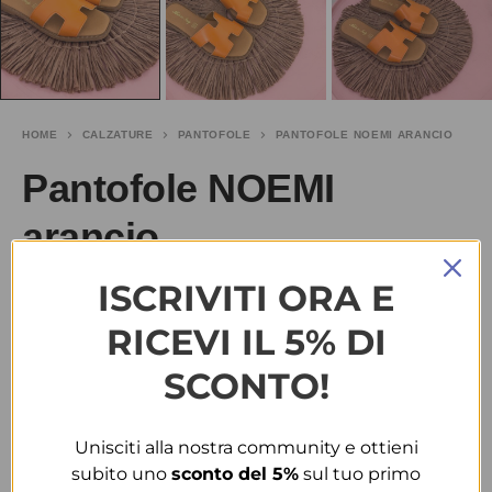
HOME
CALZATURE
PANTOFOLE
PANTOFOLE NOEMI ARANCIO
Pantofole NOEMI
arancio
ISCRIVITI ORA E
€
20.00
RICEVI IL 5% DI
TAGLIA
SCONTO!
36
37
38
39
41
Unisciti alla nostra community e ottieni
COLORE
subito uno
sconto del 5%
sul tuo primo