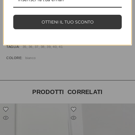
CONDIVIDI
AGGIUNGI ALLA WISHLIST
COD:
35371
CATEGORIE:
CALZATURE
,
PANTOFOLE
OTTIENI IL TUO SCONTO
INFORMAZIONI AGGIUNTIVE
TAGLIA
35, 36, 37, 38, 39, 40, 41
COLORE
bianco
PRODOTTI CORRELATI