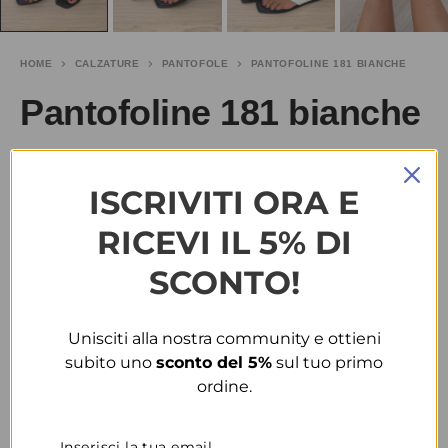
HOME
CALZATURE
PANTOFOLE
PANTOFOLINE 181 BIANCHE
Pantofoline 181 bianche
€
10.00
-33%
€
15.00
ISCRIVITI ORA E
TAGLIA
RICEVI IL 5% DI
SCONTO!
38
39
40
COLORE
Unisciti alla nostra community e ottieni
subito uno
sconto del 5%
sul tuo primo
BIANCO
ordine.